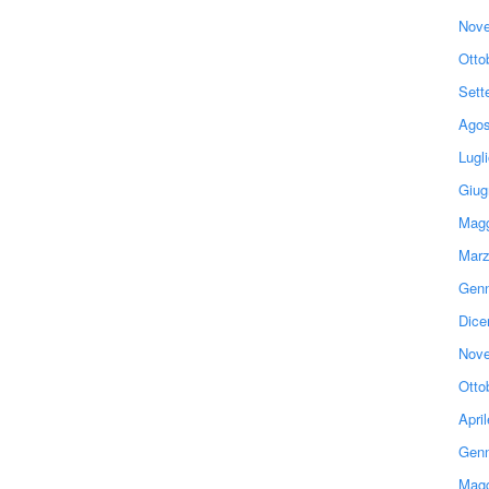
Nove
Otto
Sett
Agos
Lugl
Giug
Magg
Marz
Genn
Dice
Nove
Otto
Apri
Genn
Magg