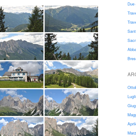
Due 
Trav
Trav
Sant
Sacr
Abba
Bres
AR
Otto
Lugl
Giug
Magg
Apri
Marz