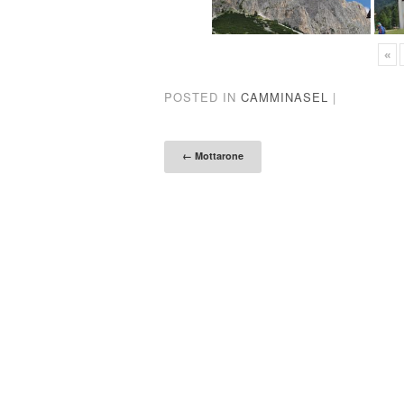
«
POSTED IN
CAMMINASEL
|
Post naviga
←
Mottarone