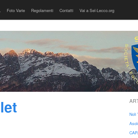
L
Foto Varie
Regolamenti
Contatti
Vai a Sel-Lecco.org
let
AR
Noli 
Asol
CAP