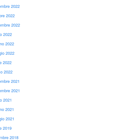
mbre 2022
bre 2022
embre 2022
io 2022
no 2022
io 2022
le 2022
o 2022
mbre 2021
embre 2021
io 2021
no 2021
io 2021
le 2019
mbre 2018