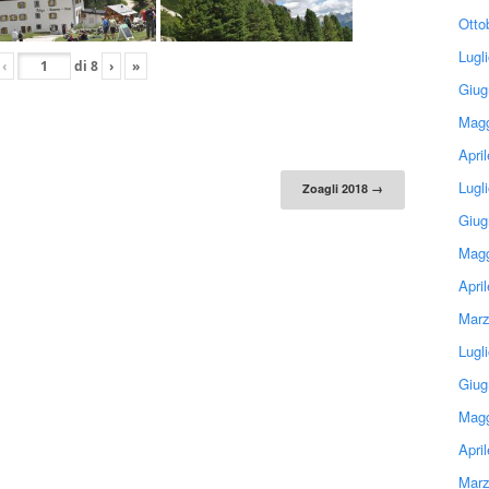
Otto
Lugl
‹
di
8
›
»
Giug
Magg
Apri
tion
Lugl
Zoagli 2018
→
Giug
Magg
Apri
Marz
Lugl
Giug
Magg
Apri
Marz