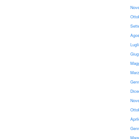
Nove
Otto
Sett
Agos
Lugl
Giug
Magg
Marz
Genn
Dice
Nove
Otto
Apri
Genn
Magg