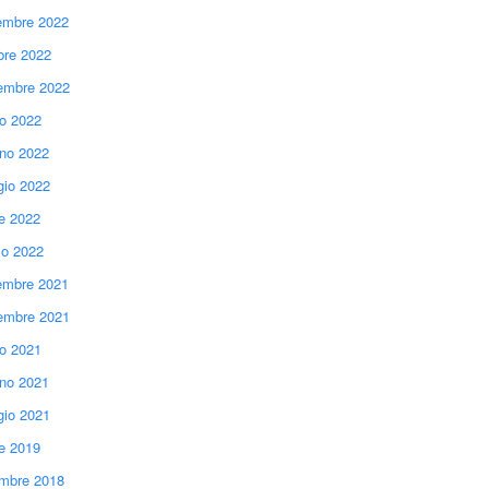
mbre 2022
bre 2022
embre 2022
io 2022
no 2022
io 2022
le 2022
o 2022
mbre 2021
embre 2021
io 2021
no 2021
io 2021
le 2019
mbre 2018