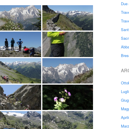
Due 
Trav
Trav
Sant
Sacr
Abba
Bres
AR
Otto
Lugl
Giug
Magg
Apri
Marz