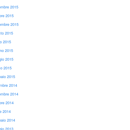
mbre 2015
bre 2015
embre 2015
to 2015
io 2015
no 2015
io 2015
o 2015
aio 2015
mbre 2014
mbre 2014
bre 2014
le 2014
aio 2014
io 2013