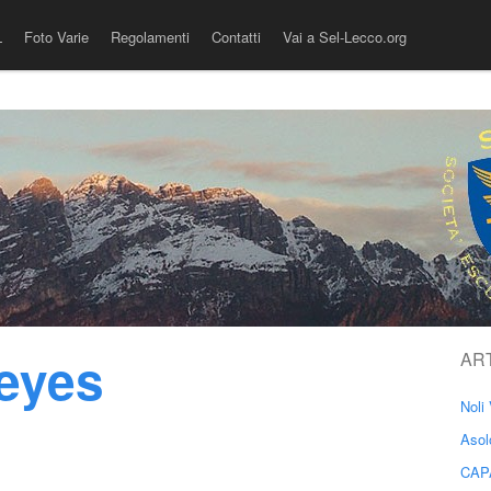
L
Foto Varie
Regolamenti
Contatti
Vai a Sel-Lecco.org
feyes
AR
Noli 
Asol
CAP