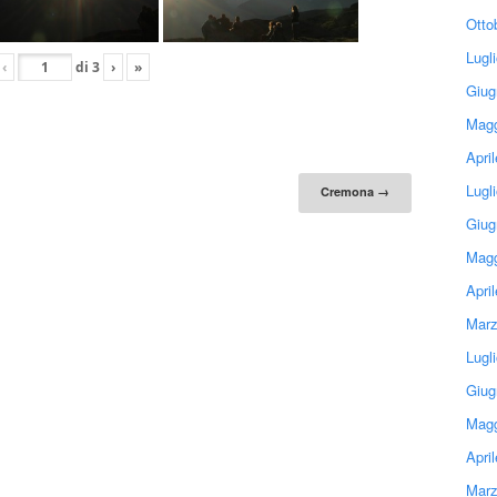
Otto
Lugl
‹
di
3
›
»
Giug
Magg
Apri
tion
Lugl
Cremona
→
Giug
Magg
Apri
Marz
Lugl
Giug
Magg
Apri
Marz