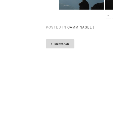
«
POSTED IN
CAMMINASEL
|
Post naviga
←
Monte Avic