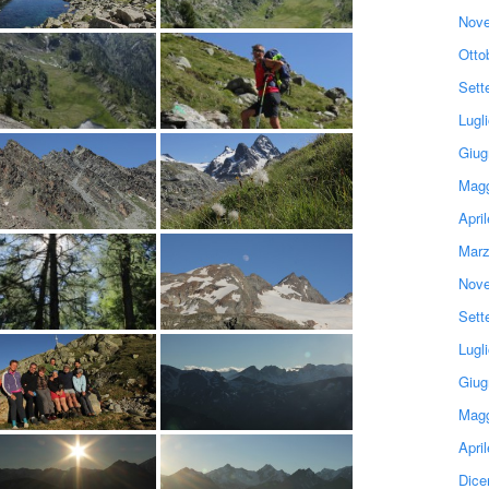
Nove
Otto
Sett
Lugl
Giug
Magg
Apri
Marz
Nove
Sett
Lugl
Giug
Magg
Apri
Dice