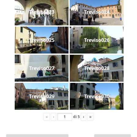
Treviso023
Treviso024
Treviso025
Treviso026
Treviso027
Treviso028
Treviso029
Treviso030
«
‹
di
5
›
»