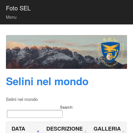
Foto SEL
Menu
Skip to content
Selini nel mondo
Selini nel mondo
Search:
DATA
DESCRIZIONE
GALLERIA